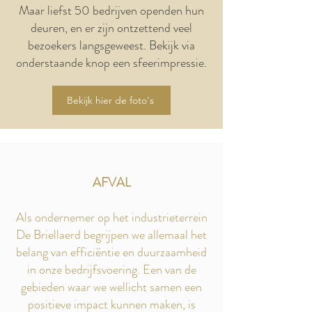
Maar liefst 50 bedrijven openden hun
deuren, en er zijn ontzettend veel
bezoekers langsgeweest. Bekijk via
onderstaande knop een sfeerimpressie.
Bekijk hier de foto's
AFVAL
Als ondernemer op het industrieterrein
De Briellaerd begrijpen we allemaal het
belang van efficiëntie en duurzaamheid
in onze bedrijfsvoering. Een van de
gebieden waar we wellicht samen een
positieve impact kunnen maken, is